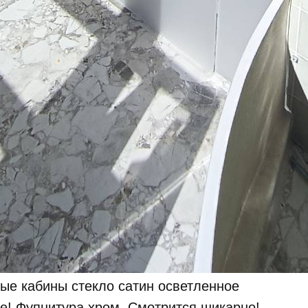
вые кабины стекло сатин осветленное
ое! Фупнитура хром. Смотрится шикарно!